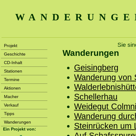
WANDERUNGE
Sie sin
Projekt
Wanderungen
Geschichte
CD-Inhalt
Geisingberg
Stationen
Wanderung von S
Termine
Walderlebnishütt
Aktionen
Schellerhau
Macher
Weidegut Colmni
Verkauf
Tipps
Wanderung durc
Wanderungen
Steinrücken um 
Ein Projekt von:
Auf Schafsspure